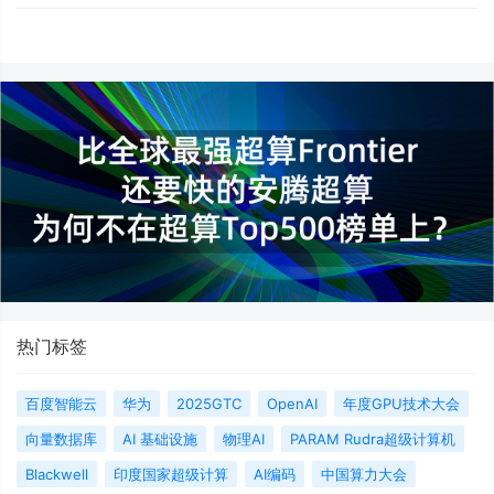
热门标签
百度智能云
华为
2025GTC
OpenAI
年度GPU技术大会
向量数据库
AI 基础设施
物理AI
PARAM Rudra超级计算机
Blackwell
印度国家超级计算
AI编码
中国算力大会