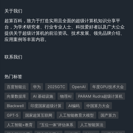
关于我们
超算百科，致力于打造实用且全面的超级计算机知识分享平
台，为学术研究者、行业专业人士、科技爱好者以及广大公众
提供关于超级计算机的前沿资讯、技术发展、领先品牌介绍、
应用案例等丰富内容。
联系我们
热门标签
百度智能云
华为
2025GTC
OpenAI
年度GPU技术大会
向量数据库
AI 基础设施
物理AI
PARAM Rudra超级计算机
Blackwell
印度国家超级计算
AI编码
中国算力大会
GPT-5
国家超算互联网
人工智能教育大模型
国产算力
人工智能+教育
“五位一体”评估体系
人工智能算法