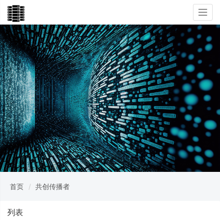
Togg
navi
首页
共创传播者
列表