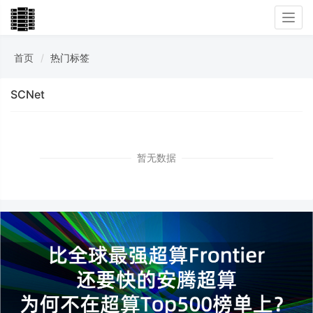
Togg
navi
首页
热门标签
SCNet
暂无数据