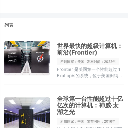
列表
世界最快的超级计算机：
前沿(Frontier)
所属国家：美国
发布时间：2022年
Frontier 是美国第一个性能超过 1
Exaflop/s的系统，位于美国田纳西
州橡树岭国家实验室（ORNL），
它使用了 8,699,904 个核心，目前
实现了 1.194 Exaflop/s的性能。它
全球第一台性能超过十亿
基于 HPE Cray EX 架构，结合了第
亿次的计算机：神威·太
三代 AMD EPYC CPU（针对 HPC
湖之光
和 AI 优化）、AMD Instinct 250X
加速器以及 Slingshot-11 互连。
所属国家：中国
发布时间：2016年