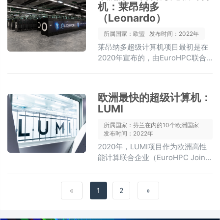
机：莱昂纳多
湖之光”，重新确立美国在全球超算
（Leonardo）
领域的领先地位。它在高精度科学
仿真方面可达到200 petaflops的性
所属国家：欧盟
发布时间：2022年
能，助力最优秀的科学家加速其在
莱昂纳多超级计算机项目最初是在
高能物理、材料发现、医疗保健等
2020年宣布的，由EuroHPC联合
领域的探索。
企业共同资助，这是欧盟，欧洲国
家和私人合作伙伴之间的联合倡
议，旨在引领欧洲超级计算的发
欧洲最快的超级计算机：
展。
LUMI
所属国家：芬兰在内的10个欧洲国家
发布时间：2022年
2020年，LUMI项目作为欧洲高性
能计算联合企业（EuroHPC Joint
Undertaking）的一部分，由芬兰
牵头，联合包括芬兰在内的10个欧
洲国家共同投资与建设
«
1
2
»