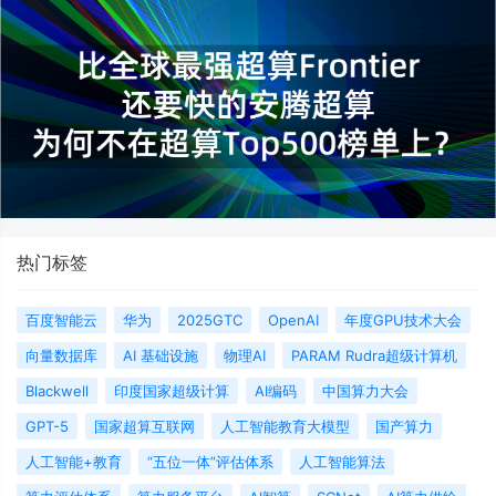
热门标签
百度智能云
华为
2025GTC
OpenAI
年度GPU技术大会
向量数据库
AI 基础设施
物理AI
PARAM Rudra超级计算机
Blackwell
印度国家超级计算
AI编码
中国算力大会
GPT-5
国家超算互联网
人工智能教育大模型
国产算力
人工智能+教育
“五位一体”评估体系
人工智能算法