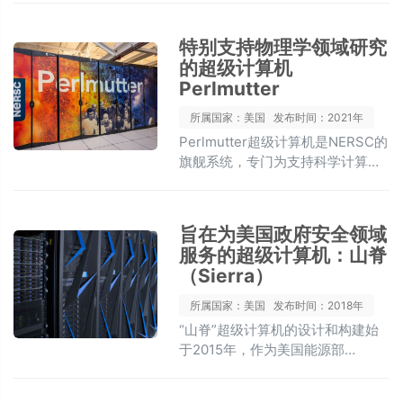
2007年发布，自2008年开始运
行。这款超级计算机是专门为蛋白
特别支持物理学领域研究
质和其他生物大分子的分子动力学
的超级计算机
（MD）模拟打造的特殊用途系统。
Perlmutter
所属国家：美国
发布时间：2021年
Perlmutter超级计算机是NERSC的
旗舰系统，专门为支持科学计算、
大数据分析和人工智能应用而设
计。
旨在为美国政府安全领域
服务的超级计算机：山脊
（Sierra）
所属国家：美国
发布时间：2018年
“山脊”超级计算机的设计和构建始
于2015年，作为美国能源部
Exascale计算计划的一部分，旨在
为美国政府提供先进的计算能力，