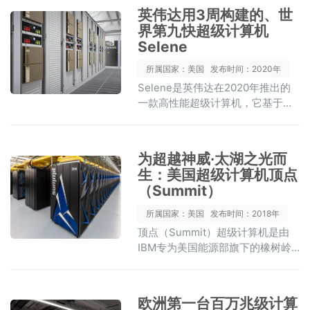
特别是在国家安全领域，如核武器
英伟达用3周构建的、世
模拟。
界第九快超级计算机
Selene
所属国家：美国
发布时间：2020年
Selene是英伟达在2020年推出的
一款高性能超级计算机，它基于
NVIDIA DGX SuperPOD架构构
建，使用了大量的NVIDIA Ampere
架构GPU。Selene不仅在美国最快
为超越神威·太湖之光而
的工业系统中占据一席之地，而且
生：美国超级计算机顶点
在能效比方面也表现突出，体现了
（Summit）
英伟达在GPU技术和系统集成方面
的领先水平。
所属国家：美国
发布时间：2018年
顶点（Summit）超级计算机是由
IBM专为美国能源部旗下的橡树岭
国家实验室研发的，项目代
号“OLCF-4”，耗资约 2 亿美元。
其设计初衷是为了超越当时运算速
欧洲第一台百万兆级计算
度最快的中国超级计算机“神威·太