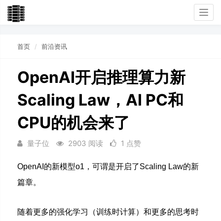
Togg
navi
首页
前沿资讯
OpenAI开启推理算力新
Scaling Law，AI PC和
CPU的机会来了
量子位
2903 阅读
1 点赞
OpenAI的新模型o1，可谓是开启了Scaling Law的新
篇章。
随着更多的强化学习（训练时计算）和更多的思考时