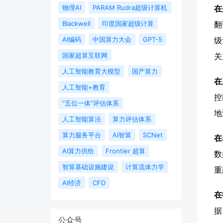
物理AI
PARAM Rudra超级计算机
在
Blackwell
印度国家超级计算
翻
AI编码
中国算力大会
GPT-5
级
国家超算互联网
关
人工智能教育大模型
国产算力
在
人工智能+教育
控
“五位一体”评估体系
地
人工智能算法
算力评估体系
算力服务平台
AI智算
SCNet
在
AI算力供给
Frontier 超算
数
智算基础设施建设
计算流体力学
重
AI经济
CFD
在
据
公众号