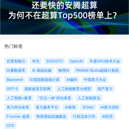
热门标签
百度智能云
华为
2025GTC
OpenAI
年度GPU技术大会
向量数据库
AI 基础设施
物理AI
PARAM Rudra超级计算机
Blackwell
印度国家超级计算
AI编码
中国算力大会
GPT-5
国家超算互联网
人工智能教育大模型
国产算力
人工智能+教育
“五位一体”评估体系
人工智能算法
算力评估体系
算力服务平台
AI智算
SCNet
AI算力供给
Frontier 超算
智算基础设施建设
计算流体力学
AI经济
CFD