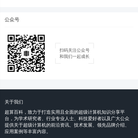
公众号
扫码关注公众号
和我们一起成长
关于我们
超算百科，致力于打造实用且全面的超级计算机知识分享平
台，为学术研究者、行业专业人士、科技爱好者以及广大公众
提供关于超级计算机的前沿资讯、技术发展、领先品牌介绍、
应用案例等丰富内容。