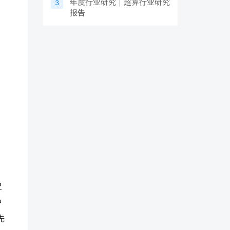
年度行业研究｜超算行业研究
3
报告
史
中
先