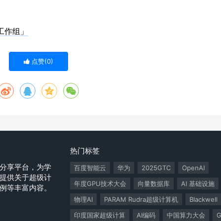
工作组」
点赞(
0
)
热门标签
分享平台，为学
百度智能云
华为
2025GTC
OpenAI
提供关于超级计
年度GPU技术大会
向量数据库
AI 基础设施
案例等丰富内容。
物理AI
PARAM Rudra超级计算机
Blackwell
印度国家超级计算
AI编码
中国算力大会
G