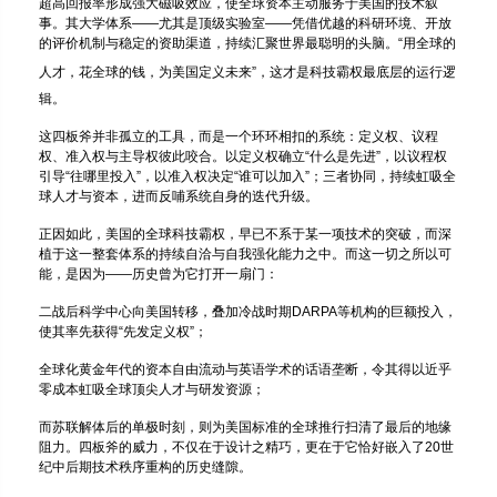
超高回报率形成强大磁吸效应，使全球资本主动服务于美国的技术叙
事。其大学体系——尤其是顶级实验室——凭借优越的科研环境、开放
的评价机制与稳定的资助渠道，持续汇聚世界最聪明的头脑。“用全球的
人才，花
全球的钱，为美国定义未来”，这才是科技霸权最底层的运行逻
辑。
这四板斧并非孤立的工具，而是一个环环相扣的系统：定义权、议程
权、准入权与主导权彼此咬合。以定义权确立“什么是先进”，以议程权
引导“往哪里投入”，以准入权决定“谁可以加入”；三者协同，持续虹吸全
球人才与资本，进而反哺系统自身的迭代升级。
正因如此，美国的全球科技霸权，早已不系于某一项技术的突破，而深
植于这一整套体系的持续自洽与自我强化能力之中。而这一切之所以可
能，是因为——历史曾为它打开一扇门：
二战后科学中心向美国转移，叠加冷战时期DARPA等机构的巨额投入，
使其率先获得“先发定义权”；
全球化黄金年代的资本自由流动与英语学术的话语垄断，令其得以近乎
零成本虹吸全球顶尖人才与研发资源；
而苏联解体后的单极时刻，则为美国标准的全球推行扫清了最后的地缘
阻力。四板斧的威力，不仅在于设计之精巧，更在于它恰好嵌入了20世
纪中后期技术秩序重构的历史缝隙。