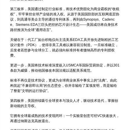
第三板斧，美国通过制定行业标准，将技术优势固化为商业霸权的“收税
权”，牢牢掌控全球产业链的准入权。从源于美国国防部的互联网底层协
议，到高通等美企主导的通信专利体系，再到由Synopsys、Cadenc
e、Siemens EDA三巨头把控的芯片设计生态——美国成功将自身技术
路径推演为全球“通用语言”。
关键在于：代工厂如台积电仅向主流美系EDA工具开放先进制程的工艺
设计套件（PDK），使得非美工具难以兼容前沿制造。一旦标准确立，
后发者若想参与全球分工，就必须向标准持有者缴纳高昂的专利授权
费。
更进一步，美国将技术标准深度嵌入USMCA等国际贸易协定，并以301
条款为威慑，推动他国修改本国法规以适配美系规范。
标准不再仅是技术协议，更成为全球商业体系中事实上的“法典”。由此
构筑起“不兼容即出局”的生态壁垒，你并非输给了某项发明，而是输给
了整套“文明的运行协议”。
第四板斧，美国持续吸引全球资本与顶尖人才，驱动技术迭代，掌握创
新动能的主导权。
它拥有全球最成熟的技术变现闭环：一个实验室创意可经VC快速放大，
再通过纳斯达克高效退出。