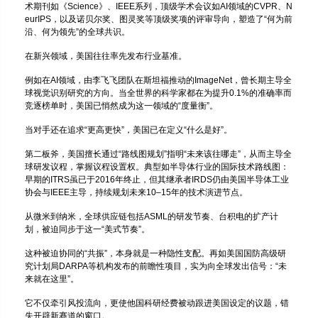
术期刊如《Science》、IEEE系列，顶级学术会议如AI领域的CVPR、N
eurIPS，以及诺贝尔奖、图灵奖等顶级奖项的评审导向，塑造了“何为前
沿、何为领先”的全球共识。
在新兴领域，美国往往率先发布行业基准。
例如在AI领域，由李飞飞团队在斯坦福推动的ImageNet，曾长期主导全
球视觉识别研究的方向。当全世界的科学家都在为提升0.1%的准确率而
竞逐榜单时，美国已悄然成为这一领域的“度量衡”。
当对手还在追求“更高更快”，美国已在定义“什么是好”。
第二板斧，美国擅长通过“路线图规划”指明“未来该往哪走”，从而主导全
球研发议程，掌握议程设置权。典型如半导体行业的国际技术路线图：
早期的ITRS虽已于2016年终止，但其继承者IRDS仍由美国半导体工业
协会与IEEE主导，持续规划未来10–15年的技术演进节点。
从微米到纳米，全球供应链包括ASML的研发节奏、台积电的扩产计
划，被迫同步于这一“美式节奏”。
这种被迫协同的“共振”，本身就是一种隐性支配。再如美国国防高级研
究计划局DARPA等机构发布的前瞻性项目，实为向全球发出信号：“未
来就在这里”。
它不仅牵引风投流向，更使他国科研经费被动跟进美国设定的议题，错
失开辟新赛道的窗口。