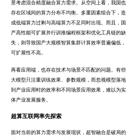
景考虑混合精度融合算力需求。从空间上看，我国也
存在区域间的算力分布不均衡。多重因素组合下，造
成低端算力过剩与高端算力不足同时出现。而且，国
产高性能可扩展并行训推编程框架和优化工具链的缺
失，则导致国产大规模智算集群计算效率普遍偏低，
可扩展性不高。
再看应用端，也存在技术与场景不匹配的问题。有些
大模型只注重训练效果、参数规模，而忽视模型落地
到产业应用时的效率和不同场景应用效果，难以为实
体产业发展服务。
超算互联网率先探索
面对当前的算力需求与发展现状，超智融合是破局的