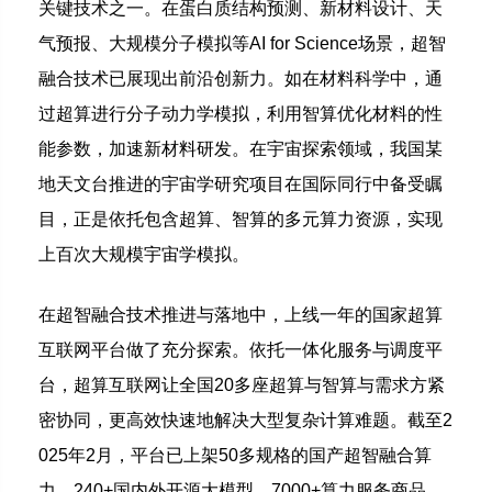
关键技术之一。在蛋白质结构预测、新材料设计、天
气预报、大规模分子模拟等AI for Science场景，超智
融合技术已展现出前沿创新力。
如在材料科学中，通
过超算进行分子动力学模拟，利用智算优化材料的性
能参数，加速新材料研发。在宇宙探索领域，我国某
地天文台推进的宇宙学研究项目在国际同行中备受瞩
目，正是依托包含超算、智算的多元算力资源，实现
上百次大规模宇宙学模拟。
在超智融合技术推进与落地中，上线一年的国家超算
互联网平台做了充分探索。依托一体化服务与调度平
台，超算互联网让全国20多座超算与智算与需求方紧
密协同，更高效快速地解决大型复杂计算难题。截至2
025年2月，平台已上架50多规格的国产超智融合算
力、240+国内外开源大模型、7000+算力服务商品。