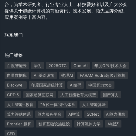
台，为学术研究者、行业专业人士、科技爱好者以及广大公众
提供关于超级计算机的前沿资讯、技术发展、领先品牌介绍、
应用案例等丰富内容。
联系我们
热门标签
百度智能云
华为
2025GTC
OpenAI
年度GPU技术大会
向量数据库
AI 基础设施
物理AI
PARAM Rudra超级计算机
Blackwell
印度国家超级计算
AI编码
中国算力大会
GPT-5
国家超算互联网
人工智能教育大模型
国产算力
人工智能+教育
“五位一体”评估体系
人工智能算法
算力评估体系
算力服务平台
AI智算
SCNet
AI算力供给
Frontier 超算
智算基础设施建设
计算流体力学
AI经济
CFD