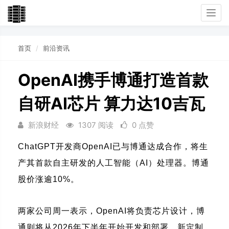
Togg
navi
首页
前沿资讯
OpenAI携手博通打造首款
自研AI芯片 算力达10吉瓦
新浪财经
1307 阅读
0 点赞
ChatGPT开发商OpenAI已与博通达成合作，将生
产其首款自主研发的人工智能（AI）处理器。博通
股价涨逾10%。
两家公司周一表示，OpenAI将负责芯片设计，博
通则将从2026年下半年开始开发和部署，新定制