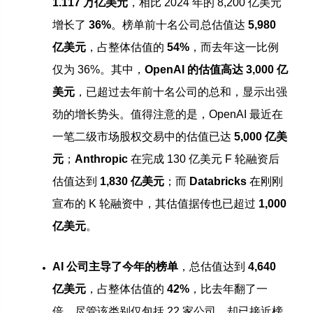
1.117 万亿美元
，相比 2024 年的 8,200 亿美元
增长了
36%
。榜单前十名公司总估值达
5,980
亿美元
，占整体估值的
54%
，而去年这一比例
仅为 36%。其中，
OpenAI 的估值高达 3,000 亿
美元
，已超过去年前十名公司的总和，显示出强
劲的增长势头。值得注意的是，OpenAI 最近在
一笔二级市场股权交易中的估值已达
5,000 亿美
元
；
Anthropic
在完成 130 亿美元 F 轮融资后
估值达到
1,830 亿美元
；而
Databricks
在刚刚
宣布的 K 轮融资中，其估值据传也已超过
1,000
亿美元
。
AI 公司主导了今年的榜单
，总估值达到
4,640
亿美元
，占整体估值的
42%
，比去年翻了一
倍。尽管该类别仅包括 22 家公司，却已接近榜