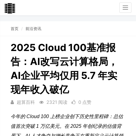
Togg
navi
首页
前沿资讯
2025 Cloud 100基准报
告：AI改写云计算格局，
AI企业平均仅用 5.7 年实
现年收入破亿
超算百科
2321 阅读
0 点赞
今年的 Cloud 100 上榜企业创下历史性里程碑：总估
值首次突破 1 万亿美元。在 2025 年创纪录的估值背
景下，AI 人才争夺与增长竞争正在重新定义云计算领