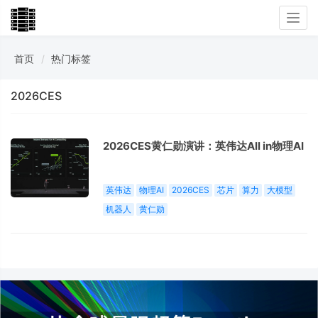
Togg
navi
首页
热门标签
2026CES
2026CES黄仁勋演讲：英伟达All in物理AI
英伟达
物理AI
2026CES
芯片
算力
大模型
机器人
黄仁勋