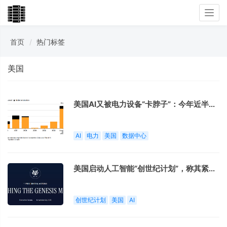
Togg
navi
首页
热门标签
美国
美国AI又被电力设备“卡脖子”：今年近半数
据中心受阻 开发商盯上二手变压器
AI
电力
美国
数据中心
美国启动人工智能“创世纪计划”，称其紧迫
性和雄心与“曼哈顿计划”相当
创世纪计划
美国
AI