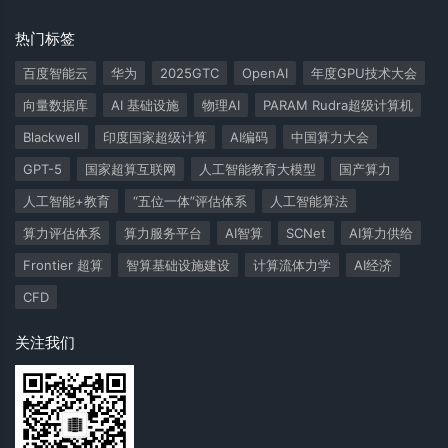
热门标签
百度智能云
华为
2025GTC
OpenAI
年度GPU技术大会
向量数据库
AI 基础设施
物理AI
PARAM Rudra超级计算机
Blackwell
印度国家超级计算
AI编码
中国算力大会
GPT-5
国家超算互联网
人工智能教育大模型
国产算力
人工智能+教育
“五位一体”评估体系
人工智能算法
算力评估体系
算力服务平台
AI智算
SCNet
AI算力供给
Frontier 超算
智算基础设施建设
计算流体力学
AI经济
CFD
关注我们