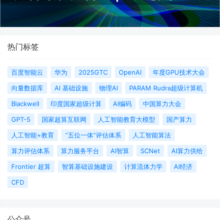
热门标签
百度智能云
华为
2025GTC
OpenAI
年度GPU技术大会
向量数据库
AI 基础设施
物理AI
PARAM Rudra超级计算机
Blackwell
印度国家超级计算
AI编码
中国算力大会
GPT-5
国家超算互联网
人工智能教育大模型
国产算力
人工智能+教育
“五位一体”评估体系
人工智能算法
算力评估体系
算力服务平台
AI智算
SCNet
AI算力供给
Frontier 超算
智算基础设施建设
计算流体力学
AI经济
CFD
公众号