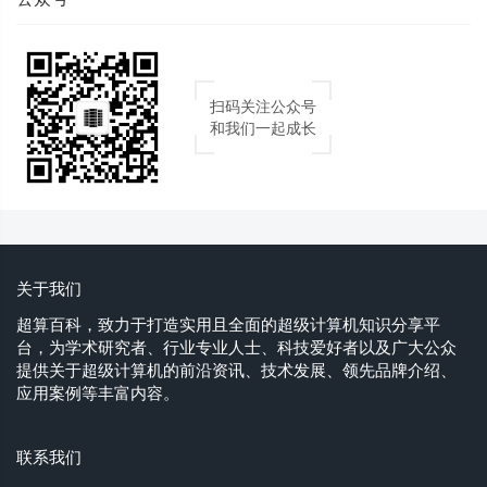
扫码关注公众号
和我们一起成长
关于我们
超算百科，致力于打造实用且全面的超级计算机知识分享平
台，为学术研究者、行业专业人士、科技爱好者以及广大公众
提供关于超级计算机的前沿资讯、技术发展、领先品牌介绍、
应用案例等丰富内容。
联系我们