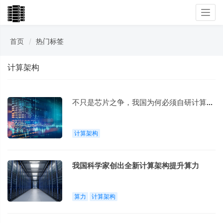
Togg
navi
首页
热门标签
计算架构
不只是芯片之争，我国为何必须自研计算架
构？
计算架构
我国科学家创出全新计算架构提升算力
算力
计算架构