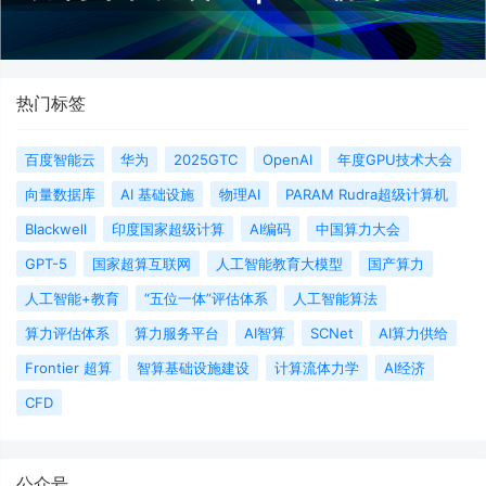
热门标签
百度智能云
华为
2025GTC
OpenAI
年度GPU技术大会
向量数据库
AI 基础设施
物理AI
PARAM Rudra超级计算机
Blackwell
印度国家超级计算
AI编码
中国算力大会
GPT-5
国家超算互联网
人工智能教育大模型
国产算力
人工智能+教育
“五位一体”评估体系
人工智能算法
算力评估体系
算力服务平台
AI智算
SCNet
AI算力供给
Frontier 超算
智算基础设施建设
计算流体力学
AI经济
CFD
公众号