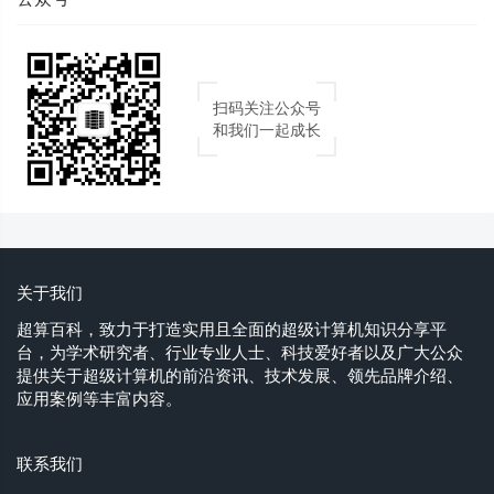
扫码关注公众号
和我们一起成长
关于我们
超算百科，致力于打造实用且全面的超级计算机知识分享平
台，为学术研究者、行业专业人士、科技爱好者以及广大公众
提供关于超级计算机的前沿资讯、技术发展、领先品牌介绍、
应用案例等丰富内容。
联系我们