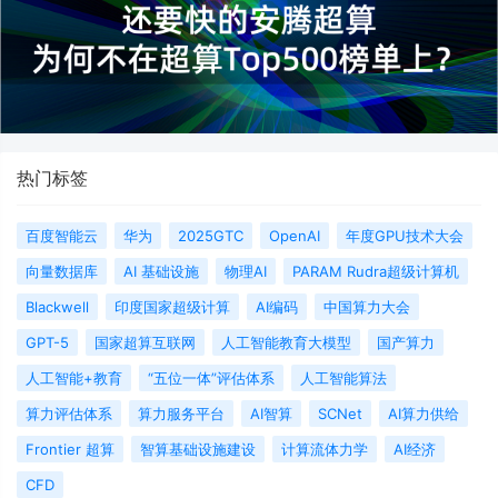
热门标签
百度智能云
华为
2025GTC
OpenAI
年度GPU技术大会
向量数据库
AI 基础设施
物理AI
PARAM Rudra超级计算机
Blackwell
印度国家超级计算
AI编码
中国算力大会
GPT-5
国家超算互联网
人工智能教育大模型
国产算力
人工智能+教育
“五位一体”评估体系
人工智能算法
算力评估体系
算力服务平台
AI智算
SCNet
AI算力供给
Frontier 超算
智算基础设施建设
计算流体力学
AI经济
CFD