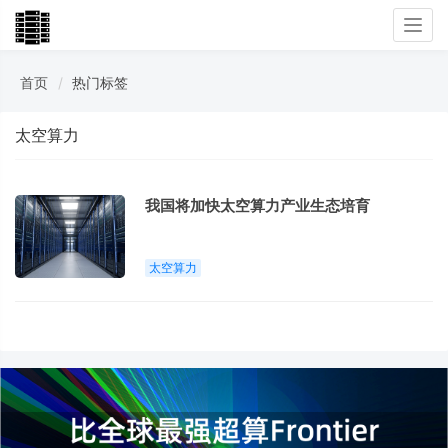
Togg
navi
首页
热门标签
太空算力
我国将加快太空算力产业生态培育
太空算力