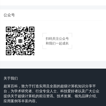
公众号
扫码关注公众号
和我们一起成长
关于我们
超算百科，致力于打造实用且全面的超级计算机知识分享平
台，为学术研究者、行业专业人士、科技爱好者以及广大公众
提供关于超级计算机的前沿资讯、技术发展、领先品牌介绍、
应用案例等丰富内容。