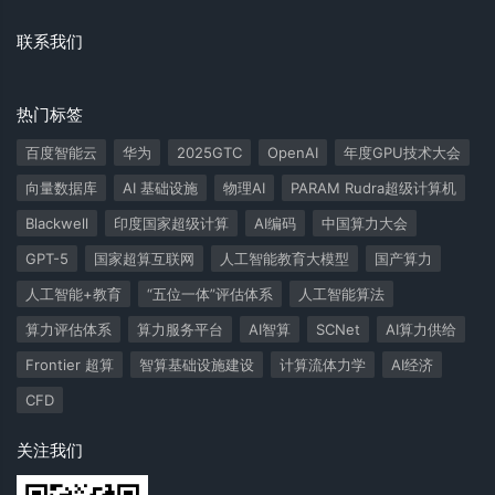
联系我们
热门标签
百度智能云
华为
2025GTC
OpenAI
年度GPU技术大会
向量数据库
AI 基础设施
物理AI
PARAM Rudra超级计算机
Blackwell
印度国家超级计算
AI编码
中国算力大会
GPT-5
国家超算互联网
人工智能教育大模型
国产算力
人工智能+教育
“五位一体”评估体系
人工智能算法
算力评估体系
算力服务平台
AI智算
SCNet
AI算力供给
Frontier 超算
智算基础设施建设
计算流体力学
AI经济
CFD
关注我们